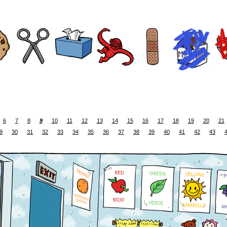
6
7
8
9
10
11
12
13
14
15
16
17
18
19
20
21
9
30
31
32
33
34
35
36
37
38
39
40
41
42
43