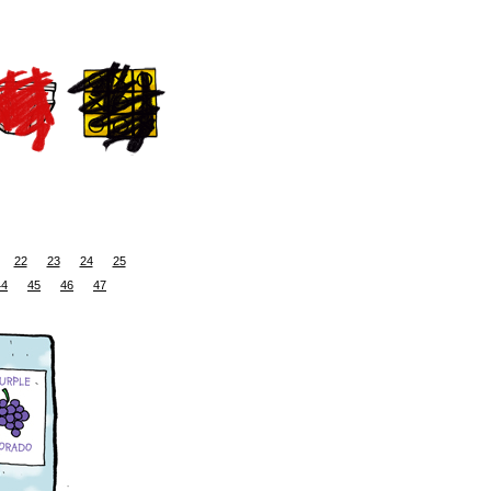
22
23
24
25
44
45
46
47